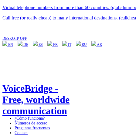
Virtual telephone numbers from more than 60 countries. (globalnumbe
Call free (or really cheap) to many international destinations. (callche
DESKOTP OFF
EN
DE
ES
FR
IT
RU
AR
VoiceBridge -
Free, worldwide
communication
¿Cómo funciona?
Números de acceso
Preguntas frecuentes
Contact